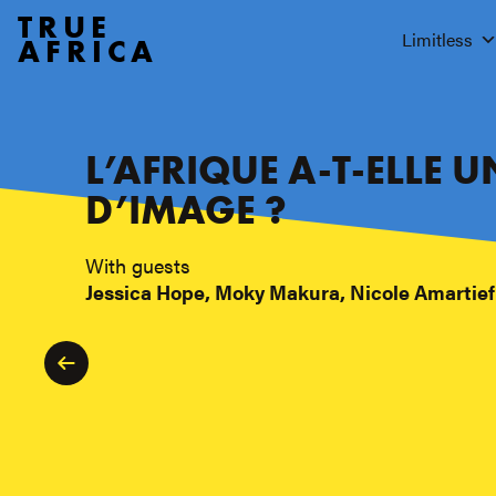
TRUE
Limitless
AFRICA
L’AFRIQUE A-T-ELLE 
D’IMAGE ?
With guests
Jessica Hope, Moky Makura, Nicole Amartief