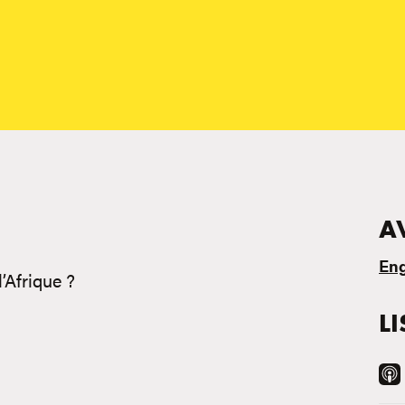
A
Eng
’Afrique ?
L