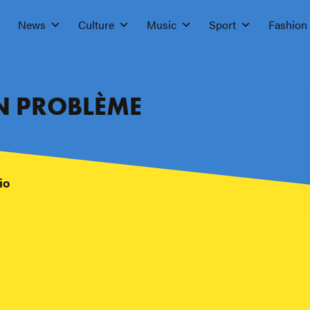
News
Culture
Music
Sport
Fashion
UN PROBLÈME
io