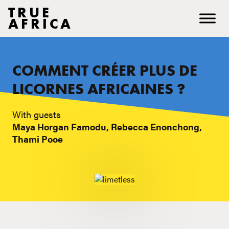
TRUE
AFRICA
COMMENT CRÉER PLUS DE
LICORNES AFRICAINES ?
With guests
Maya Horgan Famodu, Rebecca Enonchong,
Thami Pooe