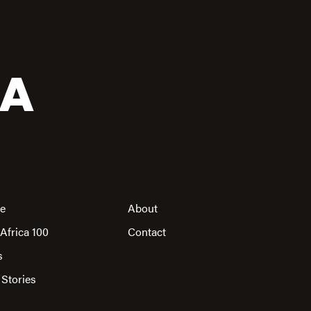
CA
re
About
Africa 100
Contact
s
 Stories