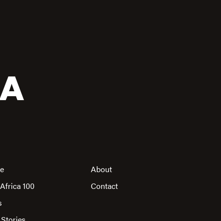
CA
re
About
Africa 100
Contact
s
 Stories