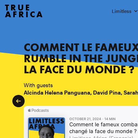
TRUE
Limitless
AFRICA
COMMENT LE FAMEU
RUMBLE IN THE JUNG
LA FACE DU MONDE ?
With guests
Alcinda Helena Panguana, David Pina, Sara