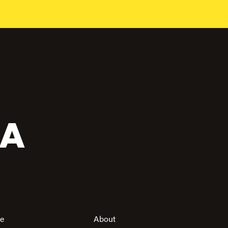
CA
re
About